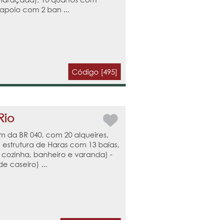
apoio com 2 ban ...
Código [495]
Rio
m da BR 040, com 20 alqueires,
 estrutura de Haras com 13 baías,
, cozinha, banheiro e varanda) -
 caseiro) ...