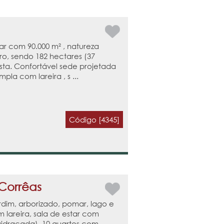
ar com 90.000 m² , natureza
ro, sendo 182 hectares (37
ista. Confortável sede projetada
la com lareira , s ...
Código [4345]
 Corrêas
rdim, arborizado, pomar, lago e
 lareira, sala de estar com
envidraçada), 10 quartos com