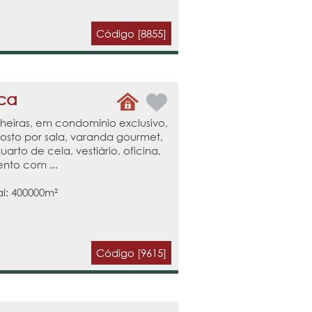
Código [8855]
eca
heiras, em condomínio exclusivo,
osto por sala, varanda gourmet,
uarto de cela, vestiário, oficina,
nto com ...
al: 400000m²
Código [9615]