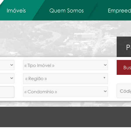
P
« Região »