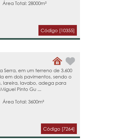
| Área Total: 28000m²
Código [10355]
 Serra, em um terreno de 3.600
da em dois pavimentos, sendo o
, lareira, lavabo, adega para
Miguel Pinto Gu ...
| Área Total: 3600m²
Código [7264]