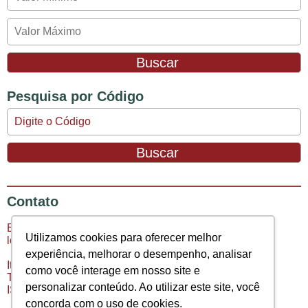
Pesquisa por Código
Contato
Estrada União e Indústria, 10.126
Utilizamos cookies para oferecer melhor
lojas 8, 9 e 10 - Arcádia Mall
experiência, melhorar o desempenho, analisar
Itaipava, Petrópolis/RJ CEP: 25730-735
como você interage em nosso site e
Tel.: (24) 2222-3202 | 2222-3515 | 98812-5306
personalizar conteúdo. Ao utilizar este site, você
ISS 47376-6 | CRECI-RJ 3473
concorda com o uso de cookies.